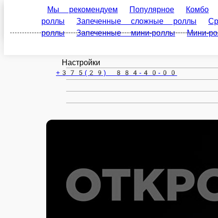
Мы рекомендуем
Популярное
Комбо
Пицц
Речица
роллы
Средние свежие роллы
Запеченные сре
еды
Соусы к роллам
Закуски
Напитки
ru
Настройки
+375(29) 884-40-00