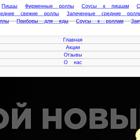
ы
Фирменные роллы
Соусы к пиццам
Суши-сеты
Слож
дние роллы
Темпура роллы
Темпура мини-роллы
Запече
Главная
Акции
Отзывы
О нас