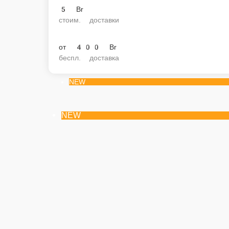
5 Br
стоим. доставки
от
400 Br
беспл. доставка
NEW
NEW