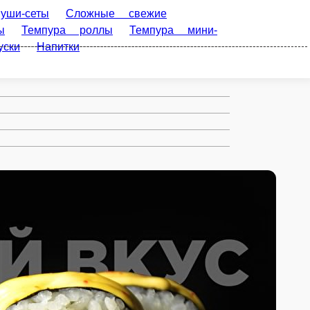
ные свежие роллы
Запеченные сложные
нные мини-роллы
Мини-роллы
Приборы для