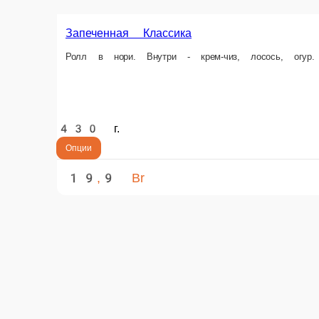
Запеченный Сендай Люкс
Ролл в нори. Внутри - крем-чиз, креветка, лосось, тунец. Запеченная 